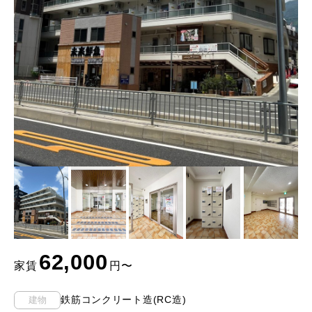
62,000
家賃
円〜
鉄筋コンクリート造(RC造)
建物