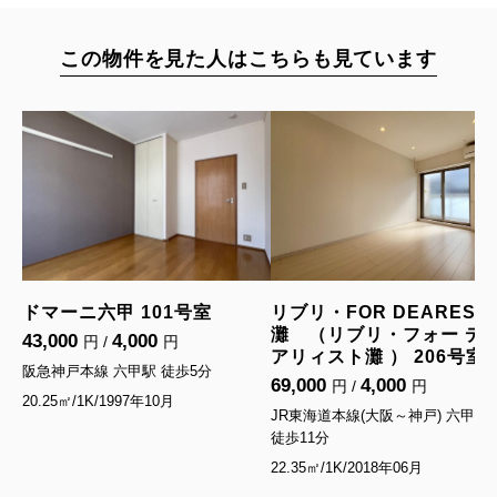
この物件を見た人はこちらも見ています
ドマーニ六甲 101号室
リブリ・FOR DEAREST
灘 （リブリ・フォー デ
43,000
4,000
円 /
円
アリィスト灘 ） 206号室
阪急神戸本線 六甲駅
徒歩5分
69,000
4,000
円 /
円
20.25㎡/1K/1997年10月
JR東海道本線(大阪～神戸) 六甲道
徒歩11分
22.35㎡/1K/2018年06月