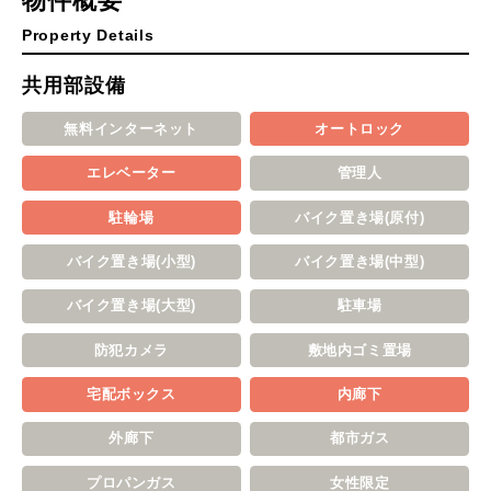
物件概要
Property Details
共用部設備
無料インターネット
オートロック
エレベーター
管理人
駐輪場
バイク置き場(原付)
バイク置き場(小型)
バイク置き場(中型)
バイク置き場(大型)
駐車場
防犯カメラ
敷地内ゴミ置場
宅配ボックス
内廊下
外廊下
都市ガス
プロパンガス
女性限定