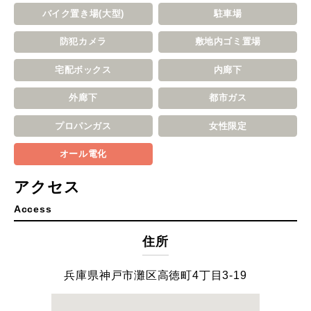
バイク置き場(大型)
駐車場
防犯カメラ
敷地内ゴミ置場
宅配ボックス
内廊下
外廊下
都市ガス
プロパンガス
女性限定
オール電化
アクセス
Access
住所
兵庫県神戸市灘区高徳町4丁目3-19