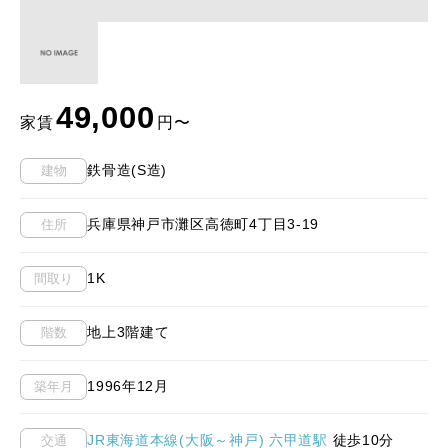
49,000
家賃
円〜
鉄骨造(S造)
建物
兵庫県神戸市灘区高徳町4丁目3-19
住所
1K
間取り
地上3階建て
階数
1996年12月
築年月
JR東海道本線(大阪～神戸) 六甲道駅
徒歩10分
交通