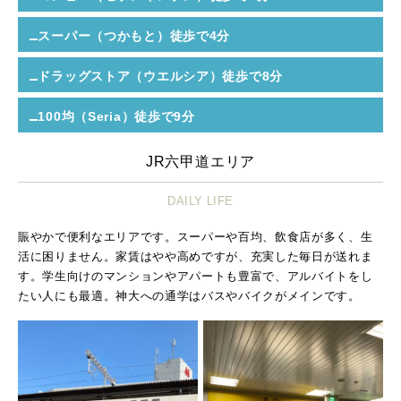
スーパー（つかもと）
徒歩で4分
ドラッグストア（ウエルシア）
徒歩で8分
100均（Seria）
徒歩で9分
JR六甲道エリア
DAILY LIFE
賑やかで便利なエリアです。スーパーや百均、飲食店が多く、生
活に困りません。家賃はやや高めですが、充実した毎日が送れま
す。学生向けのマンションやアパートも豊富で、アルバイトをし
たい人にも最適。神大への通学はバスやバイクがメインです。