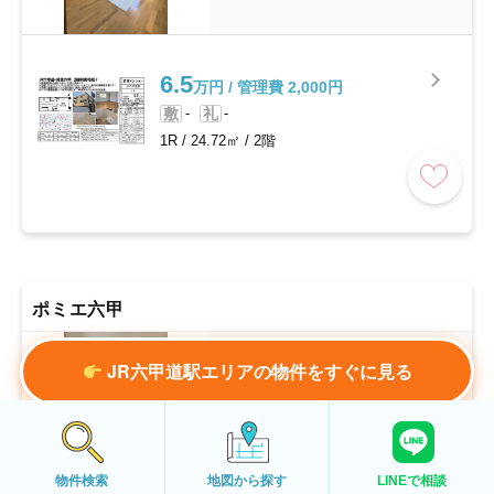
6.5
万円 / 管理費 2,000円
敷
-
礼
-
1R
/
24.72㎡
/
2階
ポミエ六甲
阪急神戸本線 六甲駅 徒歩5分
JR六甲道駅エリアの物件をすぐに見る
建物詳細ページ
物件検索
地図から探す
LINEで相談