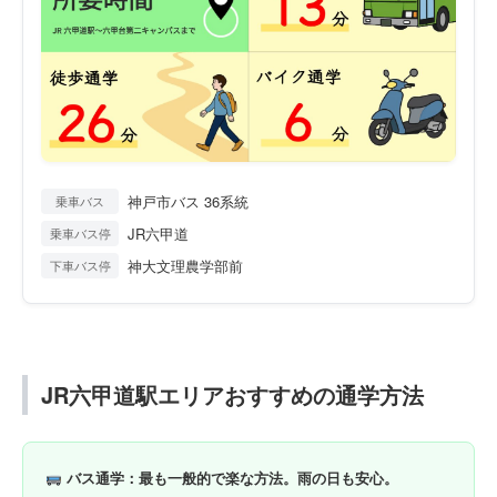
神戸市バス 36系統
乗車バス
JR六甲道
乗車バス停
神大文理農学部前
下車バス停
JR六甲道駅エリアおすすめの通学方法
バス通学
：最も一般的で楽な方法。雨の日も安心。