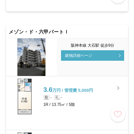
メゾン・ド・六甲パートⅠ
阪神本線 大石駅 徒歩9分
建物詳細ページ
3.6
万円 / 管理費 5,000円
敷
-
礼
-
1R
/
13.75㎡
/
5階