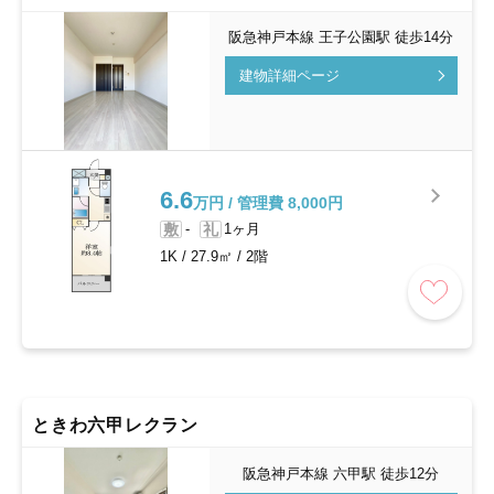
阪急神戸本線 王子公園駅 徒歩14分
建物詳細ページ
6.6
万円 / 管理費 8,000円
敷
-
礼
1ヶ月
1K
/
27.9㎡
/
2階
ときわ六甲レクラン
阪急神戸本線 六甲駅 徒歩12分