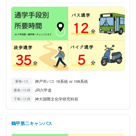
神戸市バス 16系統 or 106系統
乗車バス
JR六甲道
乗車バス停
神大国際文化学研究科前
下車バス停
鶴甲第二キャンパス