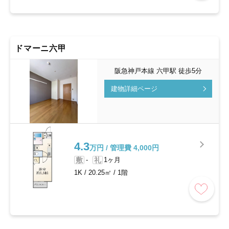
ドマーニ六甲
阪急神戸本線 六甲駅 徒歩5分
建物詳細ページ
4.3
万円 / 管理費 4,000円
敷
-
礼
1ヶ月
1K
/
20.25㎡
/
1階