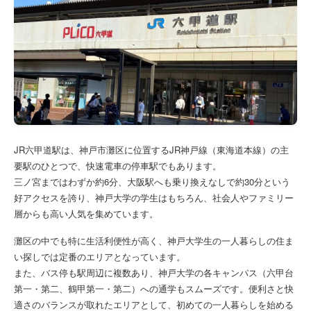
JR六甲道駅は、神戸市灘区に位置するJR神戸線（東海道本線）の主
要駅のひとつで、快速電車の停車駅でもあります。
三ノ宮まではわずか約6分、大阪駅へも乗り換えなしで約30分という
好アクセスを誇り、神戸大学の学生はもちろん、社会人やファミリー
層からも高い人気を集めています。
灘区の中でも特に生活利便性が高く、神戸大学生の一人暮らしの住ま
い探しでは定番のエリアとなっています。
また、バス停も駅周辺に複数あり、神戸大学の各キャンパス（六甲台
第一・第二、鶴甲第一・第二）への通学もスムーズです。便利さと快
適さのバランスが取れたエリアとして、初めての一人暮らしを始める