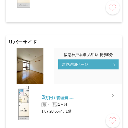
リバーサイド
阪急神戸本線 六甲駅 徒歩9分
建物詳細ページ
3
万円 / 管理費 ---
敷
-
礼
1ヶ月
1K
/
20.66㎡
/
1階