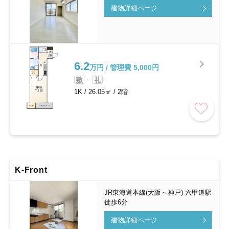
建物詳細ページ
6.2
万円 / 管理費 5,000円
敷
-
礼
-
1K
/
26.05㎡
/
2階
K-Front
JR東海道本線(大阪～神戸) 六甲道駅
徒歩6分
建物詳細ページ