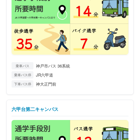
神戸市バス 36系統
乗車バス
JR六甲道
乗車バス停
神大正門前
下車バス停
六甲台第二キャンパス