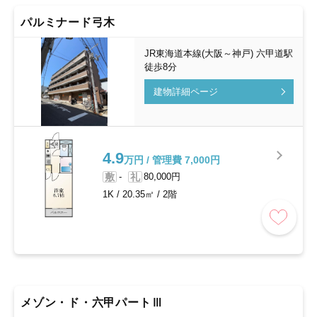
パルミナード弓木
JR東海道本線(大阪～神戸) 六甲道駅
徒歩8分
建物詳細ページ
4.9
万円 / 管理費 7,000円
敷
-
礼
80,000円
1K
/
20.35㎡
/
2階
メゾン・ド・六甲パートⅢ