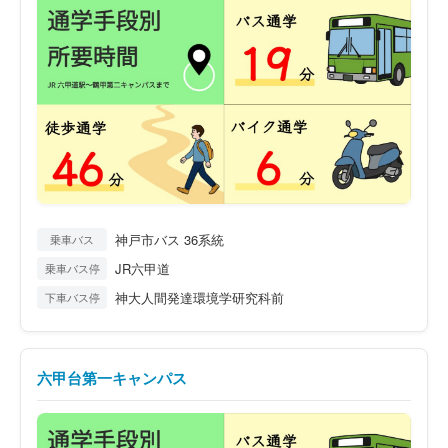
神戸市バス 36系統
乗車バス
JR六甲道
乗車バス停
神大人間発達環境学研究科前
下車バス停
六甲台第一キャンパス