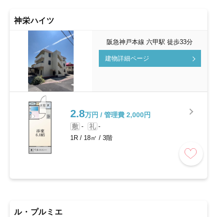
神栄ハイツ
阪急神戸本線 六甲駅 徒歩33分
建物詳細ページ
2.8
万円 / 管理費 2,000円
敷
-
礼
-
1R
/
18㎡
/
3階
ル・プルミエ