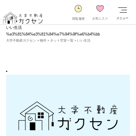
メニュー
お気に入り
閲覧履歴
いい生活
%e3%81%84%e3%81%84%e7%94%9f%e6%b4%bb
大学不動産ガクセン
>
物件
>
ネット空室一覧
>
いい生活